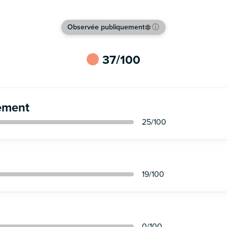
Observée publiquement
ⓘ
37
/100
ement
25
/100
19
/100
0
/100