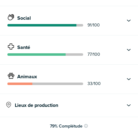
Social
91
/100
Santé
77
/100
Animaux
33
/100
Lieux de production
79
%
Complétude
ⓘ