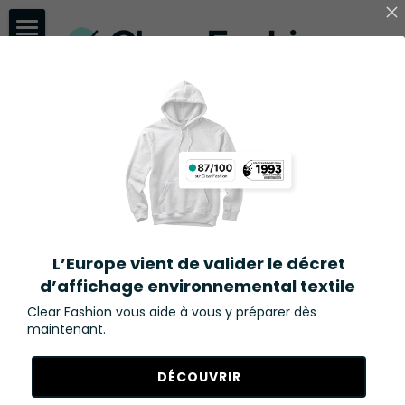
Accueil
Marques
Pilotez votre 
Consommateurs
performance sociale 
Ressources
et 
Affichage environnemental
PARLER À UN EXPERT ⭢
L’Europe vient de valider le décret
environnementale, 
Attentes consommateurs
d’affichage environnemental textile
Clear Fashion vous aide à vous y préparer dès
Aides financières
et valorisez-la dès 
maintenant.
Espace presse
aujourd’hui
DÉCOUVRIR