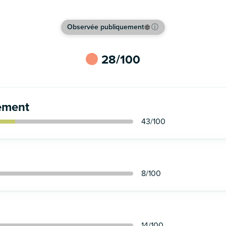
Observée publiquement
ⓘ
28
/100
ement
43
/100
8
/100
14
/100