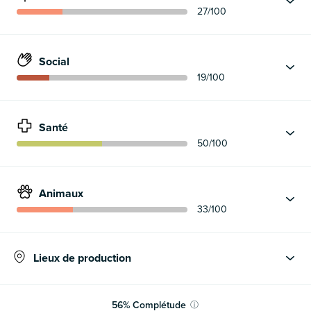
27
/100
Social
19
/100
Santé
50
/100
Animaux
33
/100
Lieux de production
56
%
Complétude
ⓘ