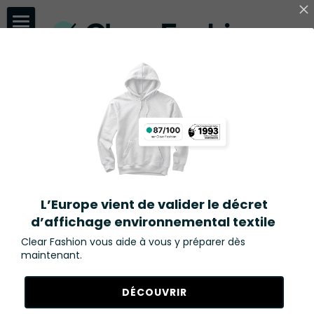
Accueil
Marques
Consommateurs
Ressources
Affichage environnemental
PARLER À UN EXPERT ⭢
L’Europe vient de valider le décret
Attentes consommateurs
d’affichage environnemental textile
Clear Fashion vous aide à vous y préparer dès
Aides financières
maintenant.
Espace presse
DÉCOUVRIR