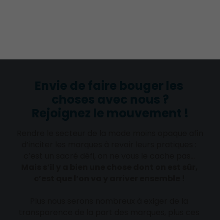
Envie de faire bouger les 
choses avec nous ?
Rejoignez le mouvement !
Rendre le secteur de la mode moins opaque afin 
d’inciter les marques à revoir leurs pratiques : 
c’est un sacré défi, on ne vous le cache pas… 
Mais s’il y a bien une chose dont on est sûr, 
c’est que l’on va y arriver ensemble ! 
Plus nous serons nombreux à exiger de la 
transparence de la part des marques, plus ces 