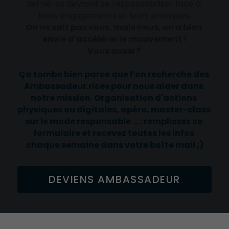
dernières devront se responsabiliser face à 
leurs engagements et leurs pratiques.
On ne sait pas vous, mais nous, on a bien 
envie d’accélérer le mouvement !
Vous aussi ? 
Ça tombe bien parce que l’on recherche des 
Ambassadeur.rices pour nous aider dans 
notre mission. Organisation d'actions 
physiques ou digitales, apéro, master-class 
sur le mode responsable ... : remplissez ce 
formulaire et recevez toutes les infos 
chaque semaine dans votre boîte mail ;)
DEVIENS AMBASSADEUR