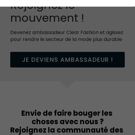
Rejoignez le 
mouvement !
Devenez ambassadeur Clear Fashion et agissez 
pour rendre le secteur de la mode plus durable
JE DEVIENS AMBASSADEUR !
Envie de faire bouger les 
choses avec nous ?
Rejoignez la communauté des 