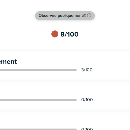
Observée publiquement
ⓘ
8
/100
ement
3
/100
0
/100
0
/100