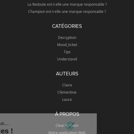
La Redoute est-t-elle une marque responsable ?
Champion est-t-elle une marque responsable ?
CATÉGORIES
Decryption
Mood_ticket
Tips
Understand
AUTEURS
Claire
Clémentine
Laura
À PROPOS
'est nous...
Clear Fashion
Cookies !
Notre application Web