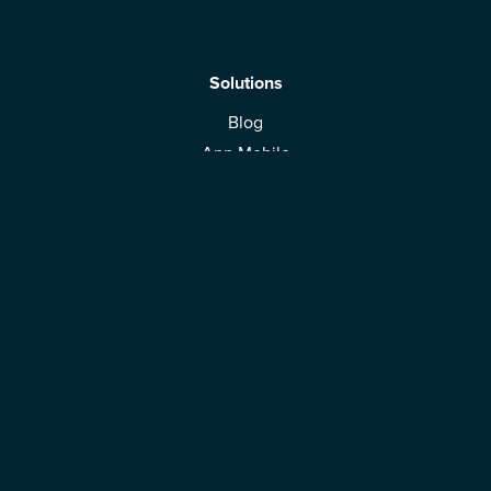
Solutions
Blog
App Mobile
Espace Marque
Télécharger l'application