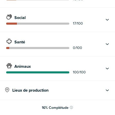
Social
17
/100
Santé
0
/100
Animaux
100
/100
Lieux de production
16
%
Complétude
ⓘ