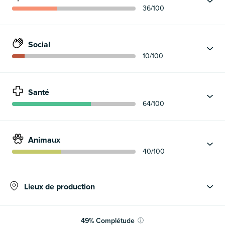
36
/100
Social
10
/100
Santé
64
/100
Animaux
40
/100
Lieux de production
49
%
Complétude
ⓘ