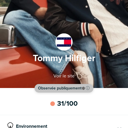
Tommy Hilfiger
Voir le site
Observée publiquement
ⓘ
31
/100
Environnement