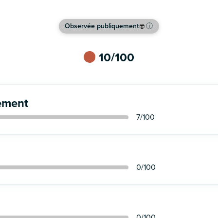
Observée publiquement
ⓘ
10
/100
ement
7
/100
0
/100
0
/100