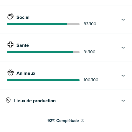
Social
83
/100
Santé
91
/100
Animaux
100
/100
Lieux de production
92
%
Complétude
ⓘ