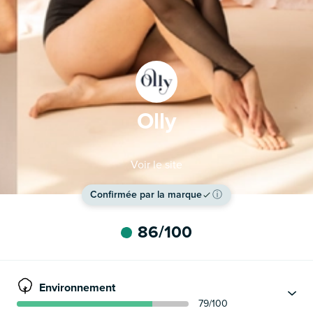
Olly
Voir le site
Confirmée par la marque
ⓘ
86
/100
Environnement
79
/100