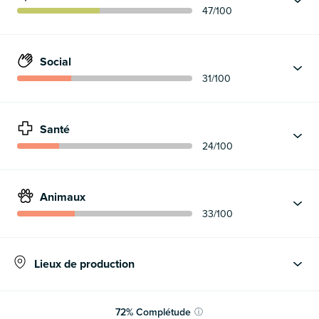
47
/100
Social
31
/100
Santé
24
/100
Animaux
33
/100
Lieux de production
72
%
Complétude
ⓘ