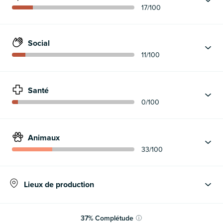
17
/100
Social
11
/100
Santé
0
/100
Animaux
33
/100
Lieux de production
37
%
Complétude
ⓘ