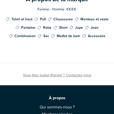
Femme - Homme
€€€€
Tshirt et haut
Pull
Chaussures
Manteau et veste
Pantalon
Robe
Short
Jupe
Jean
Combinaison
Sac
Maillot de bain
Accessoire
Vous êtes Isabel Marant ? Contactez-nous
À propos
Qui sommes-nous ?