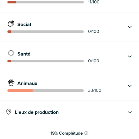
11
/100
Social
0
/100
Santé
0
/100
Animaux
33
/100
Lieux de production
19
%
Complétude
ⓘ