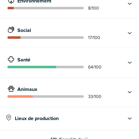
Environnement
8
/100
Social
17
/100
Santé
64
/100
Animaux
33
/100
Lieux de production