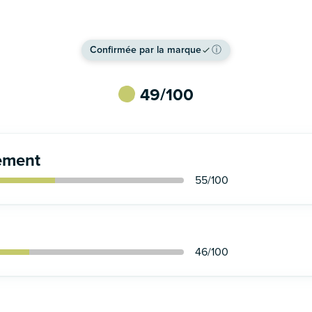
Voir le site
Confirmée par la marque
ⓘ
49
/100
ement
55
/100
46
/100