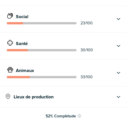
Social
23
/100
Santé
30
/100
Animaux
33
/100
Lieux de production
52
%
Complétude
ⓘ