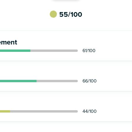
55
/100
ement
61
/100
66
/100
44
/100