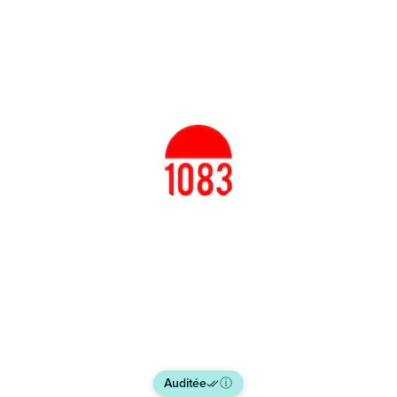
1083
Voir le site
Auditée
ⓘ