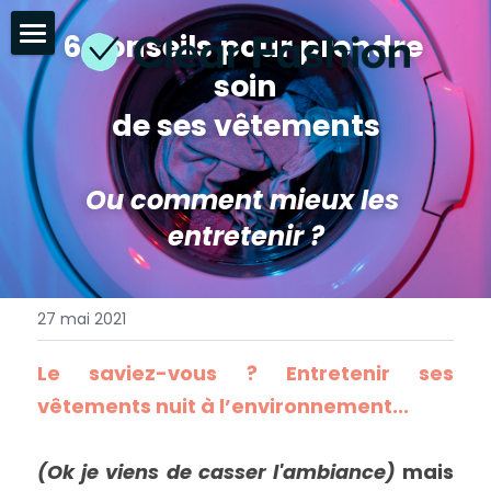
6 conseils pour prendre 
Accueil
soin
de ses vêtements
Marques
Consommateurs
Ou comment mieux les 
Ressources
entretenir ?
Affichage environnemental
PARLER À UN EXPERT ⭢
27 mai 2021
Attentes consommateurs
Le saviez-vous ? Entretenir ses 
Aides financières
vêtements nuit à l’environnement...
Espace presse
(Ok je viens de casser l'ambiance) 
mais